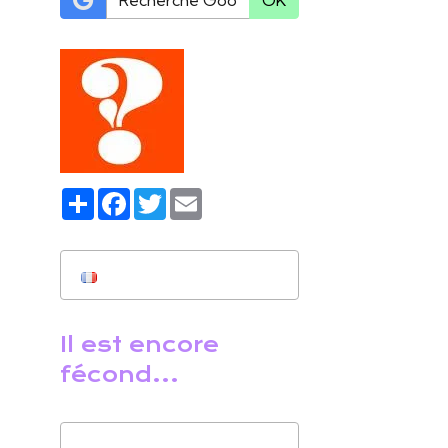
OK
Partager
Facebook
Twitter
Email
Il est encore
fécond...